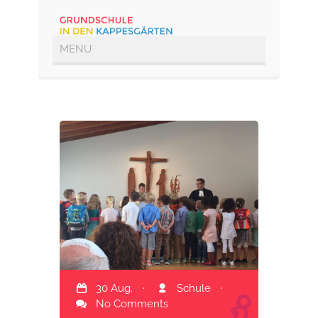
30 Aug.
·
Schule
·
No Comments