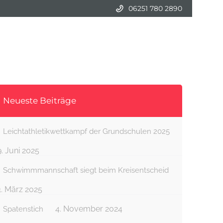
06251 780 2890
Schulleben
Betreuung
Termine
Neueste Beiträge
Leichtathletikwettkampf der Grundschulen 2025
9. Juni 2025
Schwimmmannschaft siegt beim Kreisentscheid
3. März 2025
4. November 2024
Spatenstich