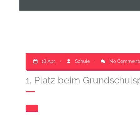
18 Apr.
·
Schule
·
No Comment
1. Platz beim Grundschuls