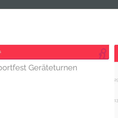
Start
Wir über uns
Schulgemeinschaft
s
portfest Geräteturnen
2
1