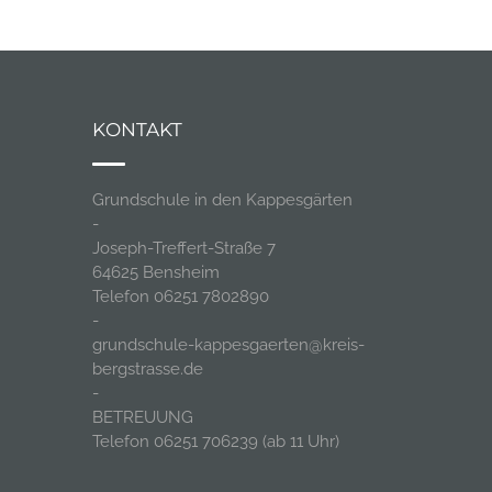
KONTAKT
Grundschule in den Kappesgärten
-
Joseph-Treffert-Straße 7
64625 Bensheim
Telefon 06251 7802890
-
grundschule-kappesgaerten@kreis-
bergstrasse.de
-
BETREUUNG
Telefon 06251 706239 (ab 11 Uhr)