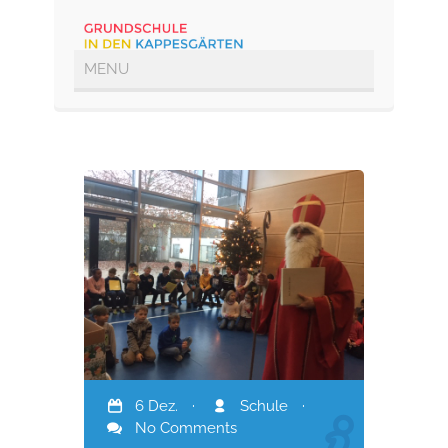
6 Dez.
·
Schule
·
No Comments