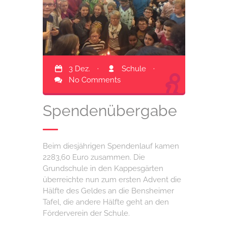
3 Dez.
·
Schule
·
No Comments
Spendenübergabe
Beim diesjährigen Spendenlauf kamen
2283,60 Euro zusammen. Die
Grundschule in den Kappesgärten
überreichte nun zum ersten Advent die
Hälfte des Geldes an die Bensheimer
Tafel, die andere Hälfte geht an den
Förderverein der Schule.