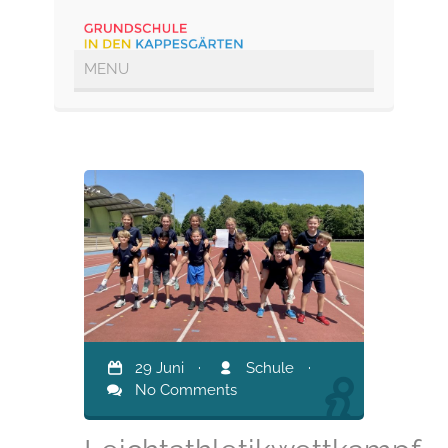
29 Juni
·
Schule
·
No Comments