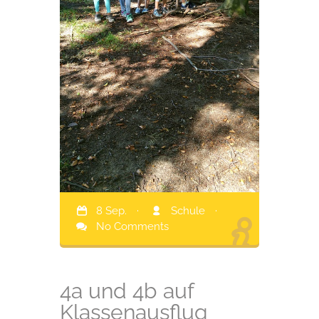
8 Sep.
·
Schule
·
No Comments
4a und 4b auf
Klassenausflug