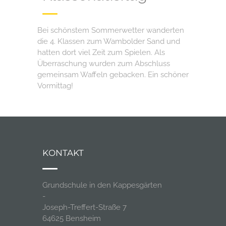
Bei schönstem Sommerwetter wanderten
die 4. Klassen zum Wambolder Sand und
hatten dort viel Zeit zum Spielen. Als
Überraschung wurden zum Abschluss
gemeinsam Waffeln gebacken. Ein schöner
Vormittag!
KONTAKT
Grundschule in den Kappesgärten
-
Joseph-Treffert-Straße 7
64625 Bensheim